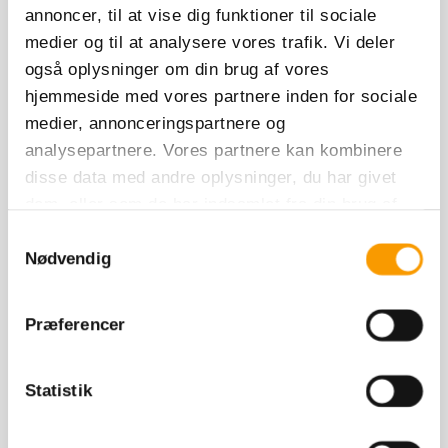
annoncer, til at vise dig funktioner til sociale
medier og til at analysere vores trafik. Vi deler
også oplysninger om din brug af vores
hjemmeside med vores partnere inden for sociale
Telefon: +45 65 34 25 65
E-mail:
betina.rosenlund@stutteriask.dk
medier, annonceringspartnere og
analysepartnere. Vores partnere kan kombinere
disse data med andre oplysninger, du har givet
dem, eller som de har indsamlet fra din brug af
deres tjenester.
Samtykkevalg
Nødvendig
Præferencer
Statistik