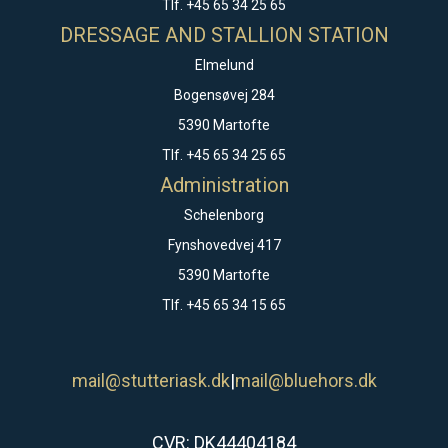
Tlf. +45 65 34 25 65
DRESSAGE AND STALLION STATION
Elmelund
Bogensøvej 284
5390 Martofte
Tlf. +45 65 34 25 65
Administration
Schelenborg
Fynshovedvej 417
5390 Martofte
Tlf. +45 65 34 15 65
mail@stutteriask.dk
|
mail@bluehors.dk
CVR: DK44404184