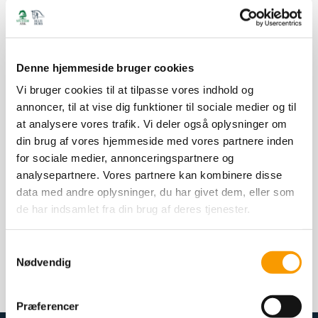
Denne hjemmeside bruger cookies
Vi bruger cookies til at tilpasse vores indhold og
annoncer, til at vise dig funktioner til sociale medier og til
at analysere vores trafik. Vi deler også oplysninger om
din brug af vores hjemmeside med vores partnere inden
for sociale medier, annonceringspartnere og
analysepartnere. Vores partnere kan kombinere disse
data med andre oplysninger, du har givet dem, eller som
More info to follow
de har indsamlet fra din brug af deres tjenester.
SEE ALL STALLIONS
Samtykkevalg
< tilbage
Nødvendig
Del artiklen
Præferencer