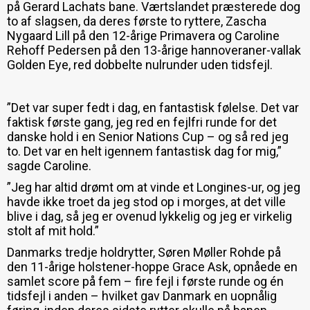
på Gerard Lachats bane. Værtslandet præsterede dog
to af slagsen, da deres første to ryttere, Zascha
Nygaard Lill på den 12-årige Primavera og Caroline
Rehoff Pedersen på den 13-årige hannoveraner-vallak
Golden Eye, red dobbelte nulrunder uden tidsfejl.
”Det var super fedt i dag, en fantastisk følelse. Det var
faktisk første gang, jeg red en fejlfri runde for det
danske hold i en Senior Nations Cup – og så red jeg
to. Det var en helt igennem fantastisk dag for mig,”
sagde Caroline.
”Jeg har altid drømt om at vinde et Longines-ur, og jeg
havde ikke troet da jeg stod op i morges, at det ville
blive i dag, så jeg er ovenud lykkelig og jeg er virkelig
stolt af mit hold.”
Danmarks tredje holdrytter, Søren Møller Rohde på
den 11-årige holstener-hoppe Grace Ask, opnåede en
samlet score på fem – fire fejl i første runde og én
tidsfejl i anden – hvilket gav Danmark en uopnålig