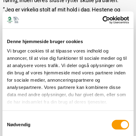
føring, inden deres sidste rytter skulle på banen.
”Jeg er virkelig stolt af mit hold i dag. Hestene og
rytterne leverede virkelig flot ridning, og det er altid
noget særligt at vinde, men at vinde på hjemmebane
betyder meget for mig og det ved jeg også gælder de
danske ryttere der red i dag,” sagde Danmarks
landstræner Bo K. Møller.
Denne hjemmeside bruger cookies
”Vi er virkelig glade, og nu fortsætter vi mod EM, og
Vi bruger cookies til at tilpasse vores indhold og
forhåbentlig kvalificerer vi os også til finalen i
annoncer, til at vise dig funktioner til sociale medier og til
Longines EEF Series senere på året”
at analysere vores trafik. Vi deler også oplysninger om
Med sejren i hus valgte Danmarks sidste rytter,
din brug af vores hjemmeside med vores partnere inden
Andreas Schou på Darc De Lux – en 14-årig holstener-
for sociale medier, annonceringspartnere og
hingst, som red fejlfrit i første runde – at spare Darc
analysepartnere. Vores partnere kan kombinere disse
de Lux og dermed ikke ride.
data med andre oplysninger, du har givet dem, eller som
de har indsamlet fra din brug af deres tjenester.
Polen tog andenpladsen efter stærke præstationer fra
Krzysztof Ludwiczak på Vestari og Wojciech
Samtykkevalg
Wojcianiec på Aliean Zin’Galeriani, som tilsammen kun
Nødvendig
fik én tidsfejl.