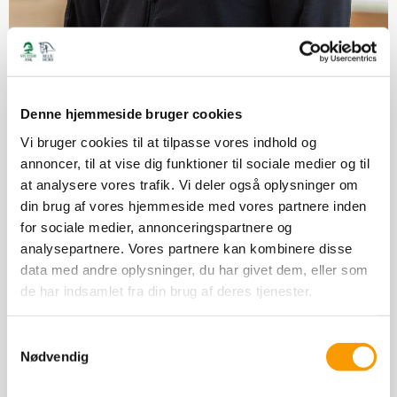
AVLSRÅDGIVNING SPRINGHESTE OG INSEMINØR
Lasse Bendixen
Denne hjemmeside bruger cookies
Vi bruger cookies til at tilpasse vores indhold og
Mobil:+45 30 27 75 11
annoncer, til at vise dig funktioner til sociale medier og til
E-mail:
lasse.bendixen@stutteriask.dk
at analysere vores trafik. Vi deler også oplysninger om
din brug af vores hjemmeside med vores partnere inden
for sociale medier, annonceringspartnere og
analysepartnere. Vores partnere kan kombinere disse
data med andre oplysninger, du har givet dem, eller som
de har indsamlet fra din brug af deres tjenester.
Samtykkevalg
Nødvendig