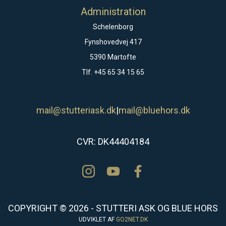
Administration
Schelenborg
Fynshovedvej 417
5390 Martofte
Tlf. +45 65 34 15 65
mail@stutteriask.dk
|
mail@bluehors.dk
CVR: DK44404184
COPYRIGHT © 2026 - STUTTERI ASK OG BLUE HORS
UDVIKLET AF
GO2NET.DK