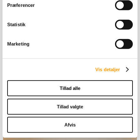
Præferencer
Statistik
Marketing
Vis detaljer
Tillad alle
SÆDBESTILLING
Betina Rosenlund
Tillad valgte
Telefon: +45 65 34 25 65
Afvis
E-mail:
betina.rosenlund@stutteriask.dk