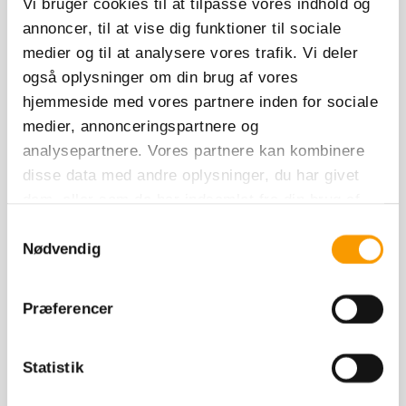
Vi bruger cookies til at tilpasse vores indhold og
Avler
A.J. Van Os
annoncer, til at vise dig funktioner til sociale
FFS
Negativ
medier og til at analysere vores trafik. Vi deler
også oplysninger om din brug af vores
ID nummer
DVH 1489
hjemmeside med vores partnere inden for sociale
medier, annonceringspartnere og
analysepartnere. Vores partnere kan kombinere
1. rate 3500,00 DKK ex. moms
2. rate 4500,00 DKK ex. moms
disse data med andre oplysninger, du har givet
dem, eller som de har indsamlet fra din brug af
Bestil sæd
deres tjenester.
Samtykkevalg
Nødvendig
Bedækningsbetingelser
Avlsrådgivning
Præferencer
Sædtransport
Stamtavle
Profil
Sådan avler han
Statistik