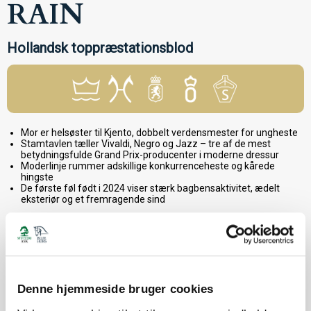
RAIN
Hollandsk toppræstationsblod
Mor er helsøster til Kjento, dobbelt verdensmester for ungheste
Stamtavlen tæller Vivaldi, Negro og Jazz – tre af de mest
betydningsfulde Grand Prix-producenter i moderne dressur
Moderlinje rummer adskillige konkurrenceheste og kårede
hingste
De første føl født i 2024 viser stærk bagbensaktivitet, ædelt
eksteriør og et fremragende sind
Født
2020
Farve
Sort
Denne hjemmeside bruger cookies
Højde
168