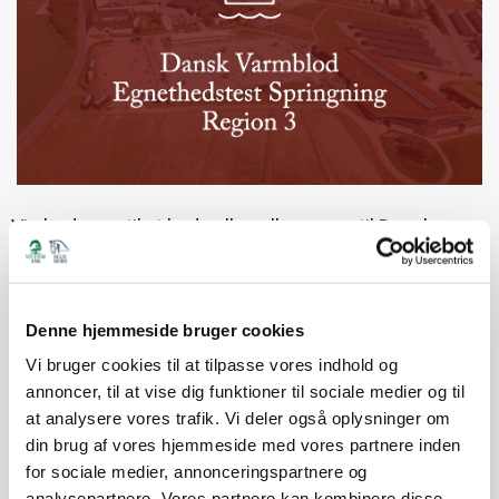
Vi glæder os til at byde alle velkommen til Dansk
Varmblods Egnethedstest i Region 3 på Stutteri Ask &
Blue Hors i Martofte.
Denne hjemmeside bruger cookies
Lørdag den 15. november 2025 afvikles
egnethedstesten i dressur. Søndag den 16. november
Vi bruger cookies til at tilpasse vores indhold og
2025 fortsætter vi med egnethedstesten i
annoncer, til at vise dig funktioner til sociale medier og til
springning.
at analysere vores trafik. Vi deler også oplysninger om
din brug af vores hjemmeside med vores partnere inden
for sociale medier, annonceringspartnere og
Tidsplan, startlister og resultater findes på Equipe og
analysepartnere. Vores partnere kan kombinere disse