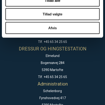
Tillad alle
SPRING OG EVENTS
Tillad valgte
Kristiansminde
Bogensøvej 254
Afvis
5390 Martofte
Tlf. +45 65 34 25 65
DRESSUR OG HINGSTESTATION
Elmelund
Bogensøvej 284
5390 Martofte
Tlf. +45 65 34 25 65
Administration
Schelenborg
Fynshovedvej 417
5390 Martofte